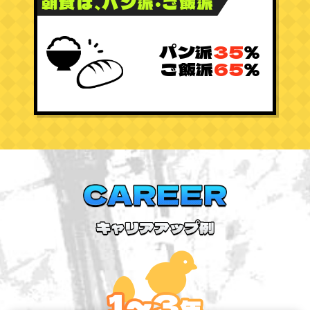
朝食は、パン派・ご飯派
パン派
35
％
ご飯派
65
％