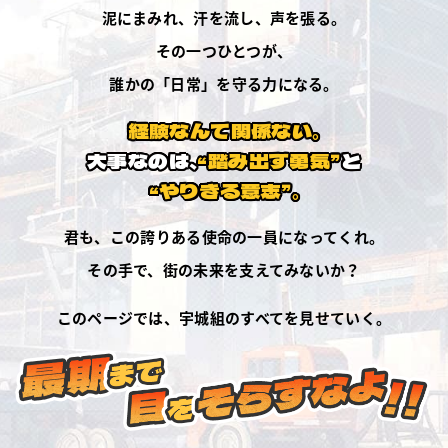
泥にまみれ、汗を流し、声を張る。
その一つひとつが、
誰かの「日常」を守る力になる。
経験なんて関係ない。
大事なのは、
“踏み出す勇気”
と
“やりきる意志”。
君も、この誇りある使命の一員になってくれ。
その手で、街の未来を支えてみないか？
このページでは、宇城組のすべてを見せていく。