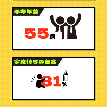
平均年齢
55
歳
家庭持ちの割合
81
％