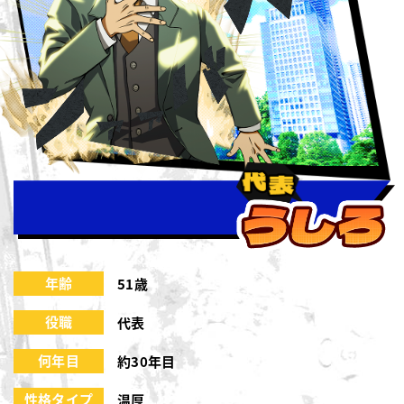
年齢
51歳
役職
代表
何年目
約30年目
性格タイプ
温厚